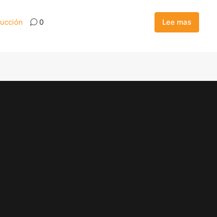
ucción
0
Lee mas